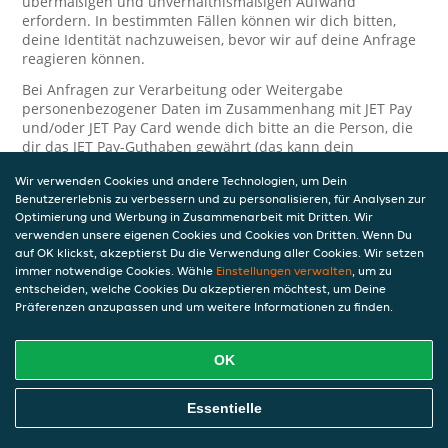
übermäßigen und unverhältnismäßigen Aufwand
erfordern. In bestimmten Fällen können wir dich bitten,
deine Identität nachzuweisen, bevor wir auf deine Anfrage
reagieren können.
Bei Anfragen zur Verarbeitung oder Weitergabe
personenbezogener Daten im Zusammenhang mit JET Pay
und/oder JET Pay Card wende dich bitte an die Person, die
dir das JET Pay-Guthaben gewährt (das kann dein
Arbeitgeber, Geschäftspartner usw. sein). Dies ist
Wir verwenden Cookies und andere Technologien, um Dein
erforderlich, da JET und die Person, die dir das Guthaben
Benutzererlebnis zu verbessern und zu personalisieren, für Analysen zur
gewährt, eine separate Verantwortung für die Verarbeitung
Optimierung und Werbung in Zusammenarbeit mit Dritten. Wir
und den Schutz deiner personenbezogenen Daten haben.
verwenden unsere eigenen Cookies und Cookies von Dritten. Wenn Du
Solltest du weitere Fragen oder Beschwerden in Bezug auf
auf OK klickst, akzeptierst Du die Verwendung aller Cookies. Wir setzen
immer notwendige Cookies. Wähle
die Verarbeitung deiner personenbezogenen Daten haben,
Einstellungen verwalten
, um zu
entscheiden, welche Cookies Du akzeptieren möchtest, um Deine
kontaktieren wir dich gerne. Wir würden uns auch über
Präferenzen anzupassen und um weitere Informationen zu finden.
Tipps oder Vorschläge zur Verbesserung unserer Erklärung
freuen.
OK
Sicherheit
JET nimmt den Schutz personenbezogener Daten sehr ernst
Essentielle
und daher ergreifen wir angemessene Maßnahmen, um
deine personenbezogenen Daten vor Missbrauch, Verlust,