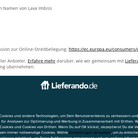
 im Namen von Lava Imbiss
sion zur Online-Streitbeilegung:
https://ec.europa.eu/consumers/
ller Anbieter.
Erfahre mehr
darüber, wie wir gemeinsam mit
Liefe
ung übernehmen.
INFO
AGB
Datensc
ookies und andere Technologien, um Dein Benutzererlebnis zu verbessern und
Verwend
, für Analysen zur Optimierung und Werbung in Zusammenarbeit mit Dritten. 
Impres
Cookies und Cookies von Dritten. Wenn Du auf OK klickst, akzeptierst Du die 
etzen immer notwendige Cookies. Wähle
Einstellungen verwalten
, um zu entsch
eptieren möchtest, um Deine Präferenzen anzupassen und um weitere Informa