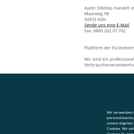
Aydin Dikilitas handelt
Maarweg 98
50933 Köln
Sende uns eine E-Mail
Fax: 0800 202 07 702
Plattform der EU-Kommis
Wir sind ein professione
Verbraucherverantwort
KONTAKT
Lava Imbiss
Köln
Wir verwenden C
Maarweg 98
personalisieren
50933
Köln
unsere eigenen 
Cookies. Wir s
Cookies Du akz